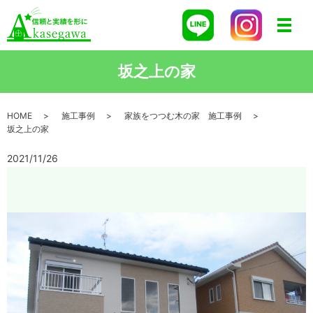
メニ
坂之上の家
HOME
施工事例
家族をつつむ木の家 施工事例
坂之上の家
2021/11/26