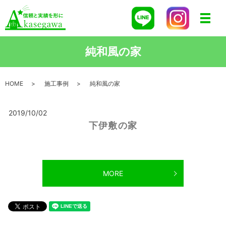
メニ
純和風の家
HOME
施工事例
純和風の家
2019/10/02
下伊敷の家
MORE