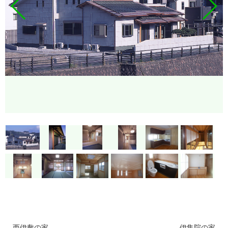
西伊敷の家
伊集院の家