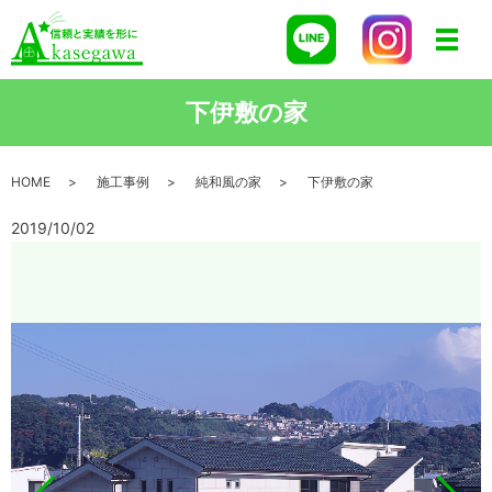
メニ
下伊敷の家
HOME
施工事例
純和風の家
下伊敷の家
2019/10/02