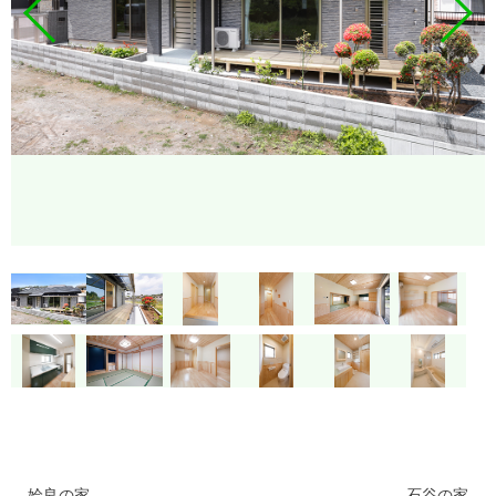
姶良の家
石谷の家