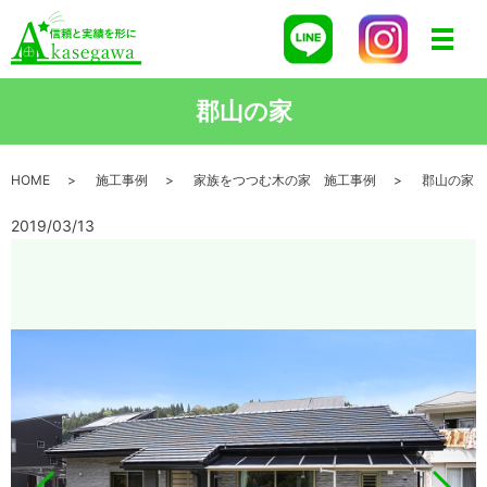
メニ
郡山の家
HOME
施工事例
家族をつつむ木の家 施工事例
郡山の家
2019/03/13