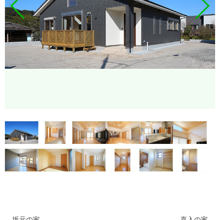
坂元の家
喜入の家