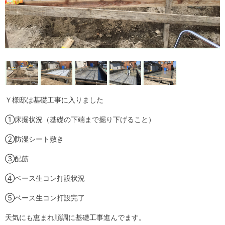
Ｙ様邸は基礎工事に入りました
➀床掘状況（基礎の下端まで掘り下げること）
➁防湿シート敷き
➂配筋
➃ベース生コン打設状況
➄ベース生コン打設完了
天気にも恵まれ順調に基礎工事進んでます。