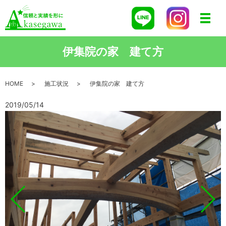
メニ
伊集院の家 建て方
HOME
施工状況
伊集院の家 建て方
2019/05/14