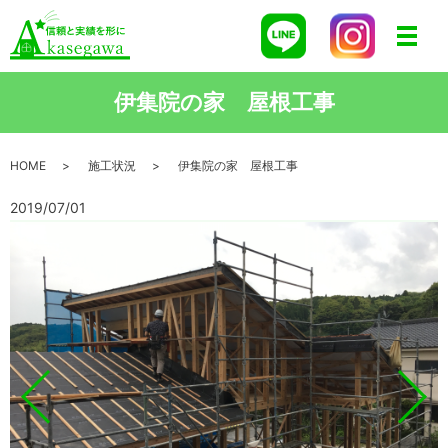
メニ
伊集院の家 屋根工事
HOME
施工状況
伊集院の家 屋根工事
2019/07/01