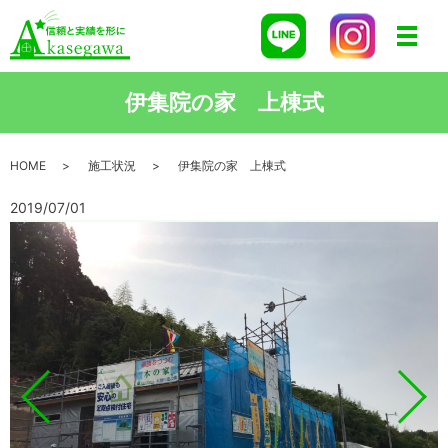
メニ
伊集院の家 上棟式
HOME
施工状況
伊集院の家 上棟式
2019/07/01